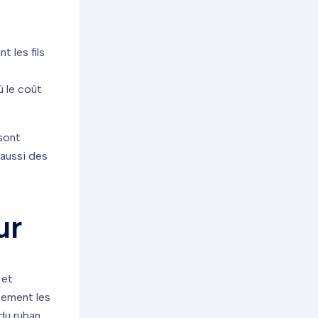
t les fils
ù le coût
 sont
 aussi des
ur
 et
rmement les
 du ruban