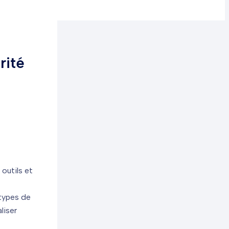
rité
 outils et
 types de
liser