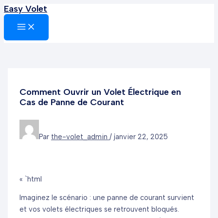
Easy Volet
Aller
au
MAIN
MENU
contenu
Comment Ouvrir un Volet Électrique en
Cas de Panne de Courant
Par
the-volet_admin
/
janvier 22, 2025
« `html
Imaginez le scénario : une panne de courant survient
et vos volets électriques se retrouvent bloqués.