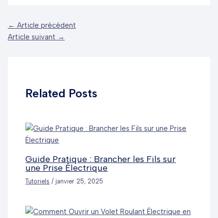
Navigation
←
Article précédent
des
Article suivant
→
articles
Related Posts
Guide Pratique : Brancher les Fils sur
une Prise Électrique
Tutoriels
/
janvier 25, 2025